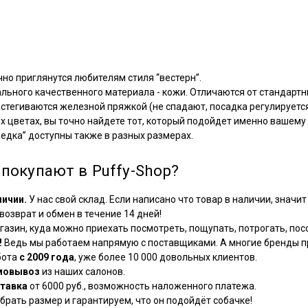
но приглянутся любителям стиля “вестерн”.
ального качественного материала - кожи. Отличаются от стандарт
застегиваются железной пряжкой (не спадают, посадка регулируется
х цветах, вы точно найдете тот, который подойдет именно вашему
едка” доступны также в разных размерах.
покупают в Puffy-Shop?
личии.
У нас свой склад. Если написано что товар в наличии, значит 
озврат и обмен в течение 14 дней!
азин, куда можно приехать посмотреть, пощупать, потрогать, посо
!
Ведь мы работаем напрямую с поставщиками. А многие бренды пр
бота
с 2009 года
, уже более 10 000 довольных клиентов.
мовывоз
из наших салонов.
тавка
от 6000 руб., возможность наложенного платежа.
рать размер и гарантируем, что он подойдёт собачке!