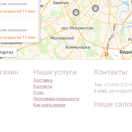
газин
Наши услуги
Контакты
Доставка
Тел:
+7 (495) 212-1
Контакты
E-mail:
admin@puff
О нас
Программа лояльности
Наши сал
Как снять мерки
Школа груминга
Москва, Нахимовски
Москва, ул. Маршал
Москва, ул. Перовс