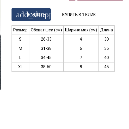
add_shopping_cart
КУПИТЬ
КУПИТЬ В 1 КЛИК
Размер
Обхват шеи (см)
Ширина мах (см)
Длина
S
26-33
4
30
M
31-38
6
35
L
34-45
7
40
XL
38-50
8
45