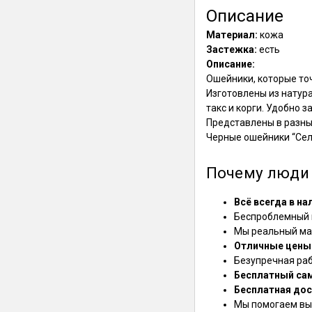
Описание
Материал:
кожа
Застежка:
есть
Описание:
Ошейники, которые точ
Изготовлены из натур
такс и корги. Удобно 
Представлены в разны
Черные ошейники “Сел
Почему люди 
Всё всегда в на
Беспроблемный в
Мы реальный маг
Отличные цены
Безупречная ра
Бесплатный са
Бесплатная дос
Мы помогаем выб