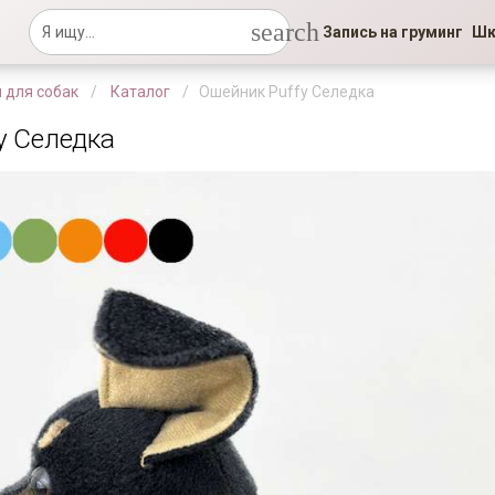
search
Запись на груминг
Шк
 для собак
Каталог
Ошейник Puffy Селедка
y Селедка