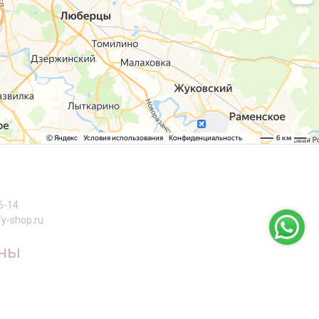
6-14
y-shop.ru
оны
й пр-т, дом 63, к. 1, Черемушки, м Профсоюзная
а Конева, 12, Щукино, м Октябрьское поле
кая, дом 56/55, Новогиреево, м Перово