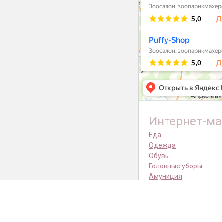
Интернет-ма
Еда
Одежда
Обувь
Головные уборы
Амуниция
Переноски
Спальные места
Лестницы
Трусы и пояса