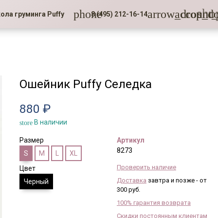
sho
phone
arrow_drop_d
account_
ола груминга Puffy
8 (495) 212-16-14
Ошейник Puffy Селедка
880 ₽
В наличии
store
Размер
Артикул
8273
S
M
L
XL
Проверить наличие
Цвет
Доставка
завтра и позже - от
Черный
300 руб.
100% гарантия возврата
Скидки постоянным клиентам