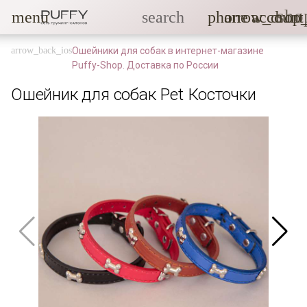
sho
menu
search
phone
arrow_drop
account
Ошейники для собак в интернет-магазине
Puffy-Shop. Доставка по России
Ошейник для собак Pet Косточки