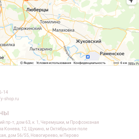
6-14
y-shop.ru
оны
й пр-т, дом 63, к. 1, Черемушки, м Профсоюзная
а Конева, 12, Щукино, м Октябрьское поле
кая, дом 56/55, Новогиреево, м Перово