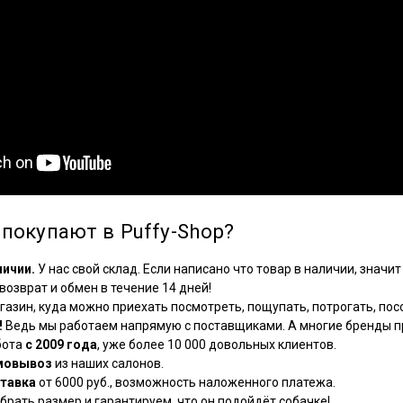
покупают в Puffy-Shop?
личии.
У нас свой склад. Если написано что товар в наличии, значит 
озврат и обмен в течение 14 дней!
азин, куда можно приехать посмотреть, пощупать, потрогать, посо
!
Ведь мы работаем напрямую с поставщиками. А многие бренды пр
бота
с 2009 года
, уже более 10 000 довольных клиентов.
мовывоз
из наших салонов.
тавка
от 6000 руб., возможность наложенного платежа.
рать размер и гарантируем, что он подойдёт собачке!