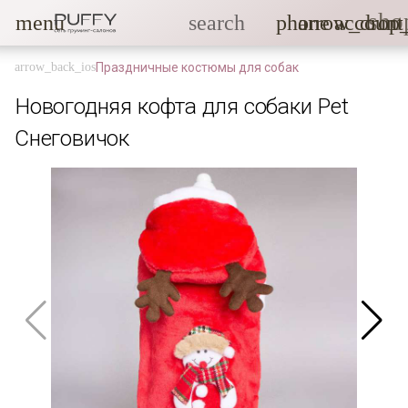
sho
menu
search
phone
arrow_drop
account
Праздничные костюмы для собак
Новогодняя кофта для собаки Pet
Снеговичок