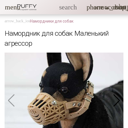
sho
menu
search
phone
arrow_drop
account
Намордники для собак
Намордник для собак Маленький
агрессор