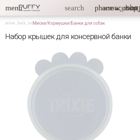
sho
menu
search
phone
arrow_drop
account
Миски/Кормушки/Банки для собак
Набор крышек для консервной банки