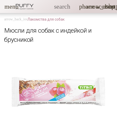
sho
menu
search
phone
arrow_drop
account
Лакомства для собак
Мюсли для собак с индейкой и
брусникой