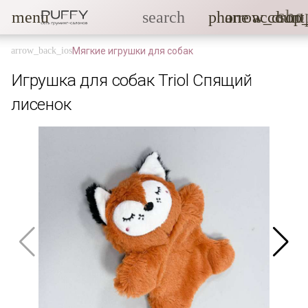
sho
menu
search
phone
arrow_drop
account
Мягкие игрушки для собак
Игрушка для собак Triol Спящий
лисенок