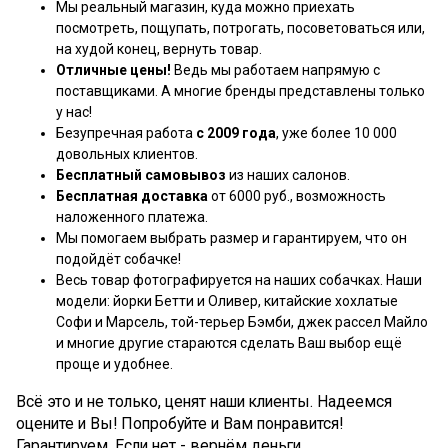
Мы реальный магазин, куда можно приехать
посмотреть, пощупать, потрогать, посоветоваться или,
на худой конец, вернуть товар.
Отличные цены!
Ведь мы работаем напрямую с
поставщиками. А многие бренды представлены только
у нас!
Безупречная работа
с 2009 года
, уже более 10 000
довольных клиентов.
Бесплатный самовывоз
из наших салонов.
Бесплатная доставка
от 6000 руб., возможность
наложенного платежа.
Мы помогаем выбрать размер и гарантируем, что он
подойдёт собачке!
Весь товар фотографируется на наших собачках. Наши
модели: йорки Бетти и Оливер, китайские хохлатые
Софи и Марсель, той-терьер Бэмби, джек рассел Майло
и многие другие стараются сделать Ваш выбор ещё
проще и удобнее.
Всё это и не только, ценят наши клиенты. Надеемся
оцените и Вы! Попробуйте и Вам понравится!
Гарантируем. Если нет - вернём деньги.