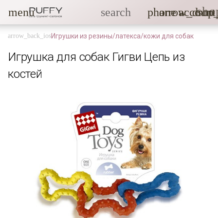
sho
menu
search
phone
arrow_drop
account
Игрушки из резины/латекса/кожи для собак
Игрушка для собак Гигви Цепь из
костей