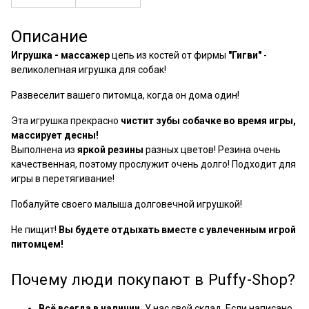
Описание
Игрушка - массажер
цепь из костей от фирмы
"Гигви"
-
великолепная игрушка для собак!
Развеселит вашего питомца, когда он дома один!
Эта игрушка прекрасно
чистит зубы собачке во время игры,
массирует десны!
Выполнена из
яркой резины
разных цветов! Резина очень
качественная, поэтому прослужит очень долго! Подходит для
игры в перетягивание!
Побалуйте своего малыша долговечной игрушкой!
Не пищит!
Вы будете отдыхать вместе с увлеченным игрой
питомцем!
Почему люди покупают в Puffy-Shop?
Всё всегда в наличии.
У нас свой склад. Если написано