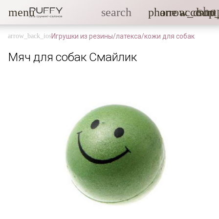
sho
menu
search
phone
arrow_drop
account
Игрушки из резины/латекса/кожи для собак
Мяч для собак Смайлик