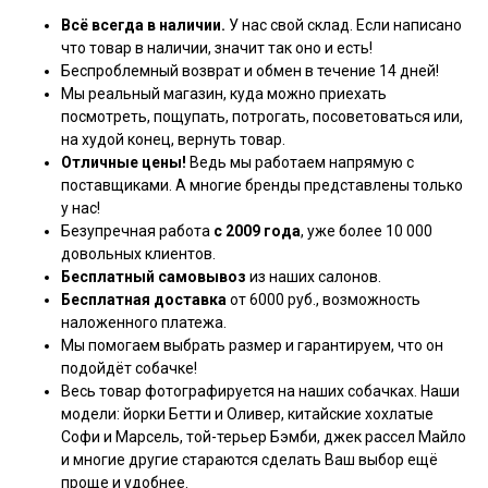
Всё всегда в наличии.
У нас свой склад. Если написано
что товар в наличии, значит так оно и есть!
Беспроблемный возврат и обмен в течение 14 дней!
Мы реальный магазин, куда можно приехать
посмотреть, пощупать, потрогать, посоветоваться или,
на худой конец, вернуть товар.
Отличные цены!
Ведь мы работаем напрямую с
поставщиками. А многие бренды представлены только
у нас!
Безупречная работа
с 2009 года
, уже более 10 000
довольных клиентов.
Бесплатный самовывоз
из наших салонов.
Бесплатная доставка
от 6000 руб., возможность
наложенного платежа.
Мы помогаем выбрать размер и гарантируем, что он
подойдёт собачке!
Весь товар фотографируется на наших собачках. Наши
модели: йорки Бетти и Оливер, китайские хохлатые
Софи и Марсель, той-терьер Бэмби, джек рассел Майло
и многие другие стараются сделать Ваш выбор ещё
проще и удобнее.