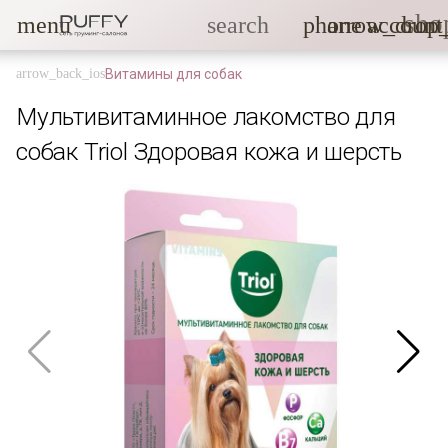
sho
menu
search
phone
arrow_drop
account
Витамины для собак
Мультивитаминное лакомство для
собак Triol Здоровая кожа и шерсть