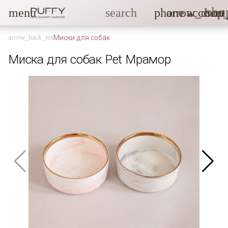
sho
menu
search
phone
arrow_drop
account
Миски для собак
Миска для собак Pet Мрамор