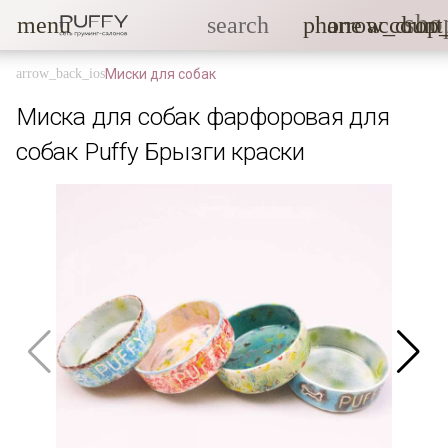
sho
menu
search
phone
arrow_drop
account
Миски для собак
Миска для собак фарфоровая для
собак Puffy Брызги краски