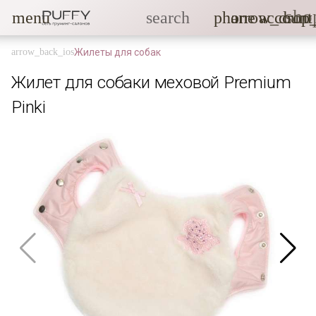
sho
menu
search
phone
arrow_drop
account
Жилеты для собак
Жилет для собаки меховой Premium
Pinki