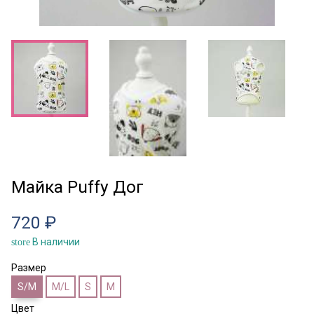
Майка Puffy Дог
720 ₽
В наличии
store
Размер
S/M
M/L
S
M
Цвет