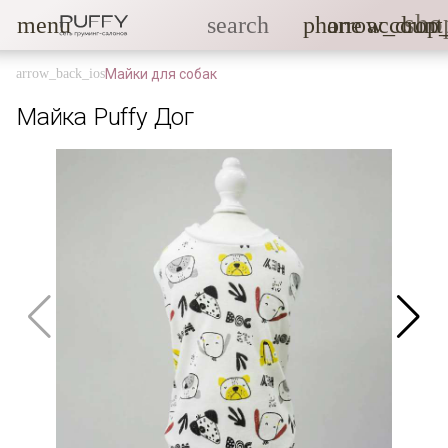
sho
menu
search
phone
arrow_drop
account
Майки для собак
Майка Puffy Дог