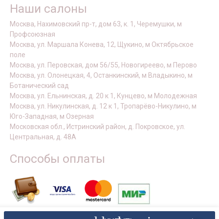
Наши салоны
Москва, Нахимовский пр-т, дом 63, к. 1, Черемушки, м
Профсоюзная
Москва, ул. Маршала Конева, 12, Щукино, м Октябрьское
поле
Москва, ул. Перовская, дом 56/55, Новогиреево, м Перово
Москва, ул. Олонецкая, 4, Останкинский, м Владыкино, м
Ботанический сад
Москва, ул. Ельнинская, д. 20 к 1, Кунцево, м Молодежная
Москва, ул. Никулинская, д. 12 к 1, Тропарёво-Никулино, м
Юго-Западная, м Озерная
Московская обл., Истринский район, д. Покровское, ул.
Центральная, д. 48А
Способы оплаты