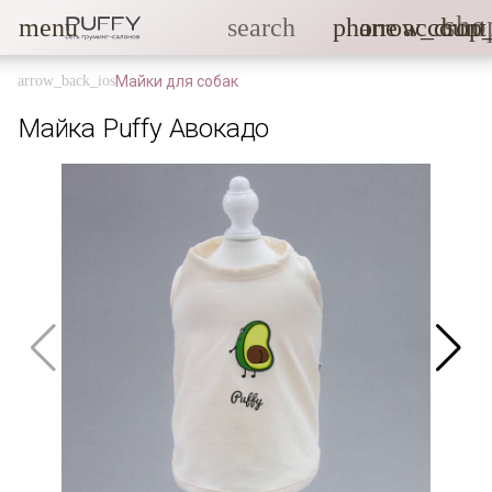
sho
menu
search
phone
arrow_drop
account
Майки для собак
Майка Puffy Авокадо