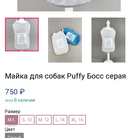
Майка для собак Puffy Босс серая
750 ₽
В наличии
store
Размер
M/L
S, 10
M, 12
L, 14
XL, 16
Цвет
Серый