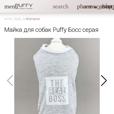
sho
menu
search
phone
arrow_drop
account
Каталог
Майка для собак Puffy Босс серая