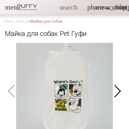
sho
menu
search
phone
arrow_drop
account
Майки для собак
Майка для собак Pet Гуфи