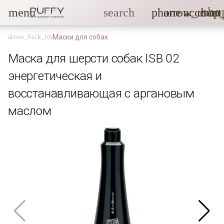
sho
menu
search
phone
arrow_drop
account
Маски для собак
Маска для шерсти собак ISB 02
энергетическая и
восстанавливающая с аргановым
маслом