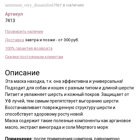
Нет в наличии
sentiment_very_dissatisfied
Артикул
7413
Проверить наличие
Доставка
завтра и позже - от 300 руб.
100% гарантия возврата
Скидки постоянным клиентам
Описание
Эта маска находка, т.к. она эффективна и универсальна!
Подходит для собак и кошек с разным типом и длиной шерсти.
Питает и увлажняет шерсть и кожный покров. Защищает от
УФ лучей, тем самым препятствует выгоранию шерсти.
Восстанавливает поврежденную структуру шерсти и
способствует здоровому росту новой.
Маска содержит такие полезные компоненты как аргановое
масло, экстракт винограда и соли Мертвого моря.
Применение:
после применения шампуня, равномерно