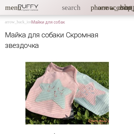
sho
menu
search
phone
arrow_drop
account
Майки для собак
Майка для собаки Скромная
звездочка