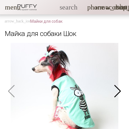
sho
menu
search
phone
arrow_drop
account
Майки для собак
Майка для собаки Шок