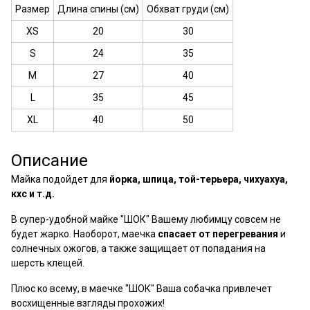
Размер
Длина спины (см)
Обхват груди (см)
XS
20
30
S
24
35
M
27
40
L
35
45
XL
40
50
Описание
Майка подойдет для
йорка, шпица, той-терьера, чихуахуа,
кхс и т.д.
В супер-удобной майке "ШОК" Вашему любимцу совсем не
будет жарко. Наоборот, маечка
спасает от перегревания
и
солнечных ожогов, а также защищает от попадания на
шерсть клещей.
Плюс ко всему, в маечке "ШОК" Ваша собачка привлечет
восхищенные взгляды прохожих!