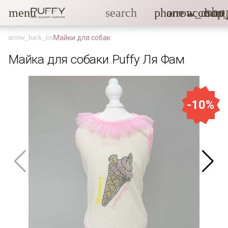
sho
menu
search
phone
arrow_drop
account
Майки для собак
Майка для собаки Puffy Ля Фам
-10%