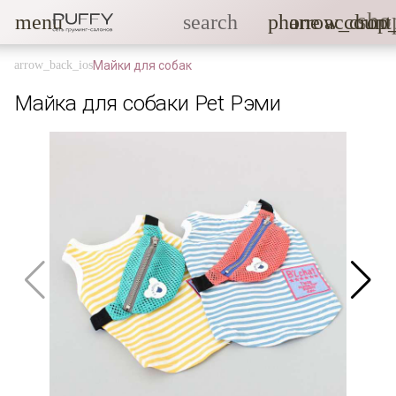
sho
menu
search
phone
arrow_drop
account
Майки для собак
Майка для собаки Pet Рэми