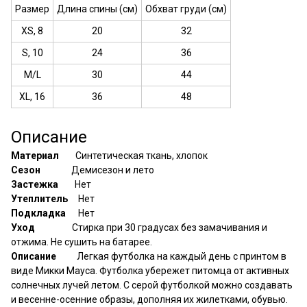
Размер
Длина спины (см)
Обхват груди (см)
XS, 8
20
32
S, 10
24
36
M/L
30
44
XL, 16
36
48
Описание
Материал
Синтетическая ткань, хлопок
Сезон
Демисезон и лето
Застежка
Нет
Утеплитель
Нет
Подкладка
Нет
Уход
Стирка при 30 градусах без замачивания и
отжима. Не сушить на батарее.
Описание
Легкая футболка на каждый день с принтом в
виде Микки Мауса. Футболка убережет питомца от активных
солнечных лучей летом. С серой футболкой можно создавать
и весенне-осенние образы, дополняя их жилетками, обувью.