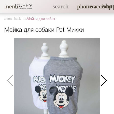
sho
menu
search
phone
arrow_drop
account
Майки для собак
Майка для собаки Pet Микки