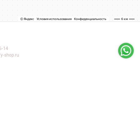
6-14
y-shop.ru
оны
й пр-т, дом 63, к. 1, Черемушки, м Профсоюзная
а Конева, 12, Щукино, м Октябрьское поле
кая, дом 56/55, Новогиреево, м Перово
кая, 4, Останкинский, м Владыкино, м Ботанический сад
ская, д. 20 к 1, Кунцево, м Молодежная
нская, д. 12 к 1, Тропарёво-Никулино, м Юго-Западная, м Озерная
стринский район, д. Покровское, ул. Центральная, д. 48А
платы