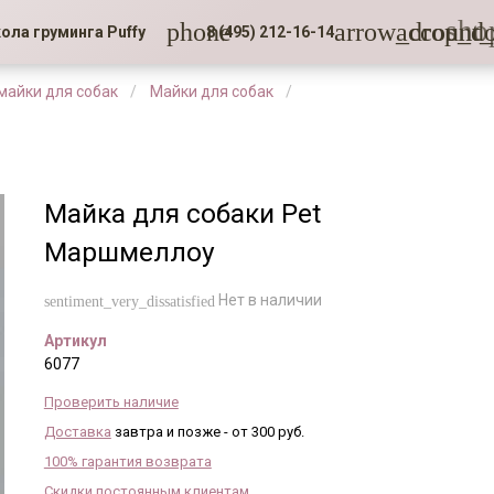
sho
phone
arrow_drop_d
account_
ола груминга Puffy
8 (495) 212-16-14
 майки для собак
Майки для собак
Майка для собаки Pet
Маршмеллоу
Нет в наличии
sentiment_very_dissatisfied
Артикул
6077
Проверить наличие
Доставка
завтра и позже - от 300 руб.
100% гарантия возврата
Скидки постоянным клиентам