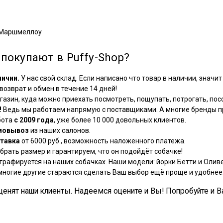
t Маршмеллоу
покупают в Puffy-Shop?
личии.
У нас свой склад. Если написано что товар в наличии, значит 
озврат и обмен в течение 14 дней!
азин, куда можно приехать посмотреть, пощупать, потрогать, посо
!
Ведь мы работаем напрямую с поставщиками. А многие бренды пр
бота
с 2009 года
, уже более 10 000 довольных клиентов.
мовывоз
из наших салонов.
тавка
от 6000 руб., возможность наложенного платежа.
рать размер и гарантируем, что он подойдёт собачке!
графируется на наших собачках. Наши модели: йорки Бетти и Оливе
многие другие стараются сделать Ваш выбор ещё проще и удобнее
, ценят наши клиенты. Надеемся оцените и Вы! Попробуйте и В