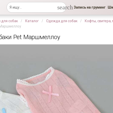
search
Запись на груминг
Шк
 для собак
Каталог
Одежда для собак
Кофты, свитера,
t Маршмеллоу
баки Pet Маршмеллоу