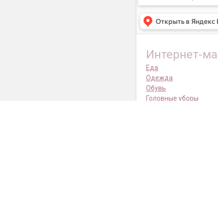
Интернет-ма
Еда
Одежда
Обувь
Головные уборы
Амуниция
Переноски
Спальные места
Лестницы
Трусы и пояса
Аксессуары
Уход за собакой
Праздничные костюм