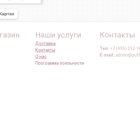
газин
Наши услуги
Контакты
Доставка
Тел:
+7 (495) 212-1
Контакты
E-mail:
admin@puff
О нас
Программа лояльности
Наши сал
Как снять мерки
Школа груминга
Москва, Нахимовски
Москва, ул. Маршал
Москва, ул. Перовс
Москва, ул. Олонец
Москва, ул. Ельнин
Москва, ул. Никули
ы
Московская обл., И
Способы о