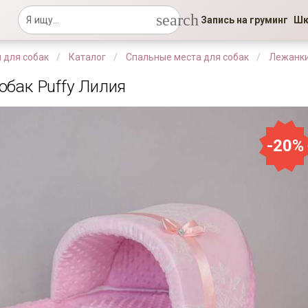
search
Запись на груминг
Шк
 для собак
Каталог
Спальные места для собак
Лежанки
обак Puffy Лилия
-20%