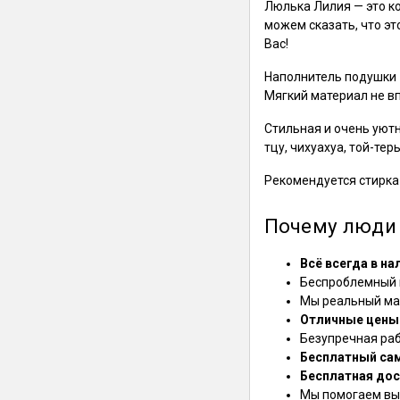
Люлька Лилия — это к
можем сказать, что эт
Вас!
Наполнитель подушки -
Мягкий материал не вп
Стильная и очень уют
тцу, чихуахуа, той-тер
Рекомендуется стирка
Почему люди 
Всё всегда в на
Беспроблемный в
Мы реальный маг
Отличные цены
Безупречная ра
Бесплатный са
Бесплатная дос
Мы помогаем выб