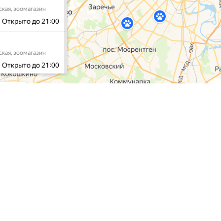
газин
Наши услуги
Контакты
Доставка
Тел:
+7 (495) 212-1
Контакты
E-mail:
admin@puff
О нас
Программа лояльности
Наши сал
Как снять мерки
Школа груминга
Москва, Нахимовски
Москва, ул. Маршал
Москва, ул. Перовс