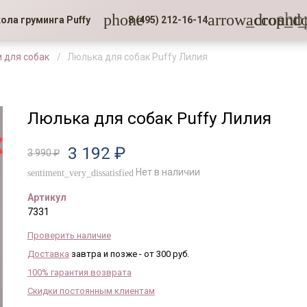
sho
phone
arrow_drop_d
account_
ола груминга Puffy
8 (495) 212-16-14
 для собак
Люлька для собак Puffy Лилия
Люлька для собак Puffy Лилия
3 192 ₽
3 990 ₽
Нет в наличии
sentiment_very_dissatisfied
Артикул
7331
Проверить наличие
Доставка
завтра и позже - от 300 руб.
100% гарантия возврата
Скидки постоянным клиентам