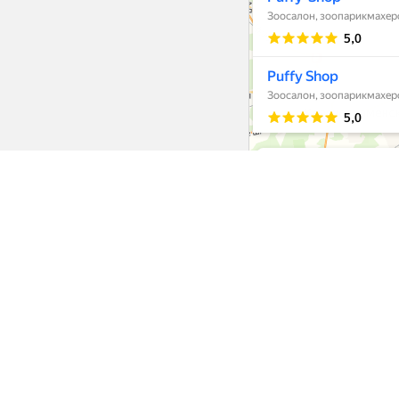
Интернет-ма
Еда
Одежда
Обувь
Головные уборы
Амуниция
Переноски
Спальные места
Лестницы
Трусы и пояса