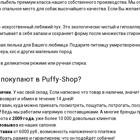
олыбель премиум класса нашего собственного производства. Мы о
о спальное место для собак высочайшего качества. Если Вы желает
 искусственный лебяжий пух. Это экологически чистый и гипоалле
итывает в себя запахи и сохраняет форму после множества стирок
ная люлька для Вашего любимца. Подарите питомцу умиротворенный
ьера, кхс и других маленьких пород.
 в деликатном режиме или ручная стирка.
покупают в Puffy-Shop?
личии.
У нас свой склад. Если написано что товар в наличии, значит 
озврат и обмен в течение 14 дней!
азин, куда можно приехать посмотреть, пощупать, потрогать, посо
!
Ведь мы работаем напрямую с поставщиками. А многие бренды пр
бота
с 2009 года
, уже более 10 000 довольных клиентов.
мовывоз
из наших салонов.
тавка
от 6000 руб., возможность наложенного платежа.
рать размер и гарантируем, что он подойдёт собачке!