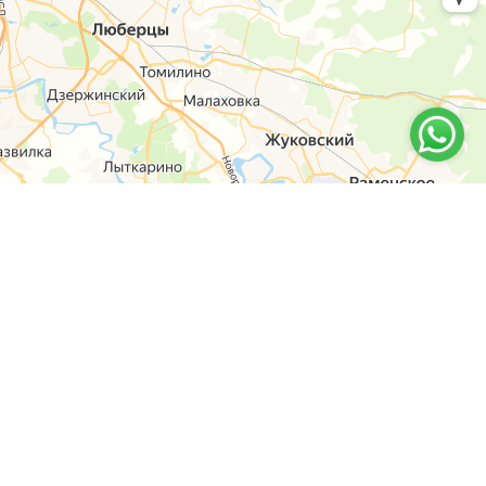
6-14
y-shop.ru
оны
й пр-т, дом 63, к. 1, Черемушки, м Профсоюзная
а Конева, 12, Щукино, м Октябрьское поле
кая, дом 56/55, Новогиреево, м Перово