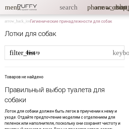
sho
menu
search
phone
arrow_drop
account
Гигиенические принадлежности для собак
Лотки для собак
filter_list
keyb
Фильтр
Товаров не найдено
Правильный выбор туалета для
собаки
Лоток для собаки должен быть легок в приучении к нему и
уходе. Отдайте предпочтение моделям с отделением для
пеленок или наполнителя, поскольку они сохранят чистоту и