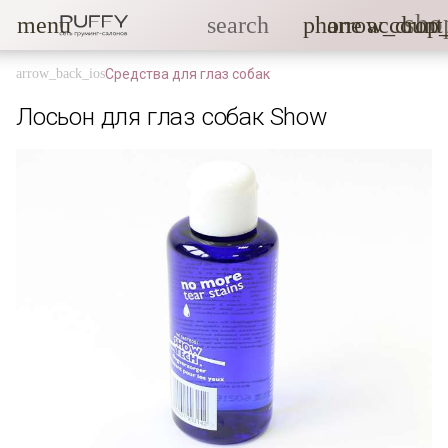
sho
menu
search
phone
arrow_drop
account
Средства для глаз собак
Лосьон для глаз собак Show