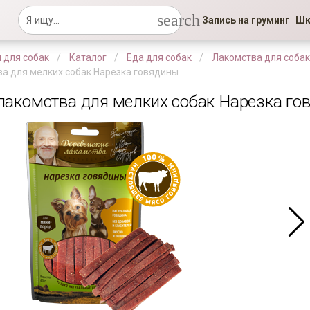
search
Запись на груминг
Шк
 для собак
Каталог
Еда для собак
Лакомства для собак
а для мелких собак Нарезка говядины
лакомства для мелких собак Нарезка го