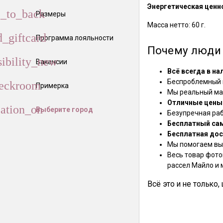
Энергетическая ценно
Размеры
Масса нетто: 60 г.
Программа лояльности
Почему люди 
Вакансии
Всё всегда в на
Беспроблемный в
Примерка
Мы реальный маг
Отличные цены
Выберите город
Безупречная ра
Бесплатный са
Бесплатная дос
Мы помогаем выб
Весь товар фото
рассел Майло и 
Всё это и не только