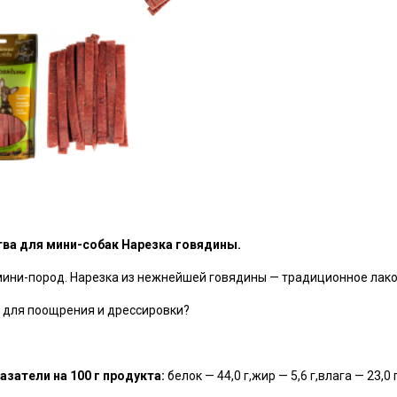
ва для мини-собак Нарезка говядины.
мини-пород. Нарезка из нежнейшей говядины — традиционное лако
 для поощрения и дрессировки?
затели на 100 г продукта:
белок — 44,0 г,жир — 5,6 г,влага — 23,0 г