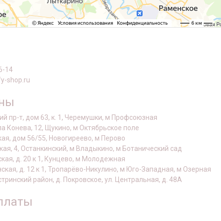
6-14
y-shop.ru
оны
й пр-т, дом 63, к. 1, Черемушки, м Профсоюзная
а Конева, 12, Щукино, м Октябрьское поле
кая, дом 56/55, Новогиреево, м Перово
кая, 4, Останкинский, м Владыкино, м Ботанический сад
ская, д. 20 к 1, Кунцево, м Молодежная
нская, д. 12 к 1, Тропарёво-Никулино, м Юго-Западная, м Озерная
стринский район, д. Покровское, ул. Центральная, д. 48А
платы