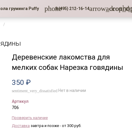
sho
phone
arrow_drop_d
account_
ола груминга Puffy
8 (495) 212-16-14
вядины
Деревенские лакомства для
мелких собак Нарезка говядины
350 ₽
Нет в наличии
sentiment_very_dissatisfied
Артикул
706
Проверить наличие
Доставка
завтра и позже - от 300 руб.