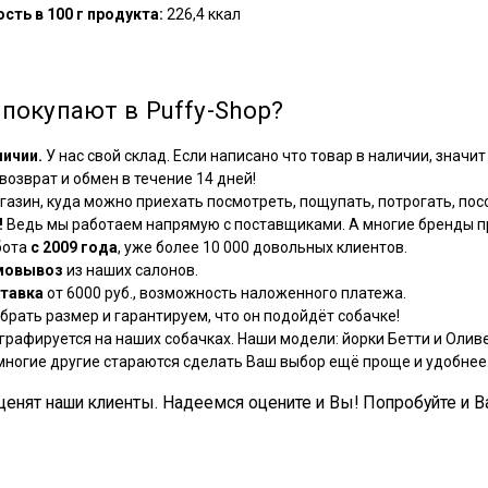
сть в 100 г продукта:
226,4 ккал
покупают в Puffy-Shop?
личии.
У нас свой склад. Если написано что товар в наличии, значит 
озврат и обмен в течение 14 дней!
азин, куда можно приехать посмотреть, пощупать, потрогать, посо
!
Ведь мы работаем напрямую с поставщиками. А многие бренды пр
бота
с 2009 года
, уже более 10 000 довольных клиентов.
мовывоз
из наших салонов.
тавка
от 6000 руб., возможность наложенного платежа.
рать размер и гарантируем, что он подойдёт собачке!
графируется на наших собачках. Наши модели: йорки Бетти и Оливе
многие другие стараются сделать Ваш выбор ещё проще и удобнее
, ценят наши клиенты. Надеемся оцените и Вы! Попробуйте и В