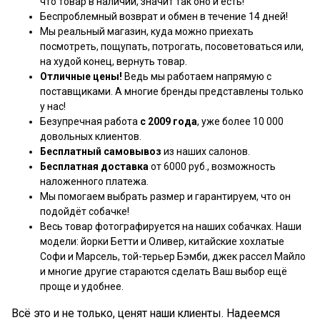
что товар в наличии, значит так оно и есть!
Беспроблемный возврат и обмен в течение 14 дней!
Мы реальный магазин, куда можно приехать
посмотреть, пощупать, потрогать, посоветоваться или,
на худой конец, вернуть товар.
Отличные цены!
Ведь мы работаем напрямую с
поставщиками. А многие бренды представлены только
у нас!
Безупречная работа
с 2009 года
, уже более 10 000
довольных клиентов.
Бесплатный самовывоз
из наших салонов.
Бесплатная доставка
от 6000 руб., возможность
наложенного платежа.
Мы помогаем выбрать размер и гарантируем, что он
подойдёт собачке!
Весь товар фотографируется на наших собачках. Наши
модели: йорки Бетти и Оливер, китайские хохлатые
Софи и Марсель, той-терьер Бэмби, джек рассел Майло
и многие другие стараются сделать Ваш выбор ещё
проще и удобнее.
Всё это и не только, ценят наши клиенты. Надеемся