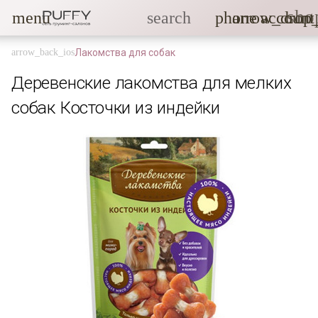
sho
menu
search
phone
arrow_drop
account
Лакомства для собак
Деревенские лакомства для мелких
собак Косточки из индейки