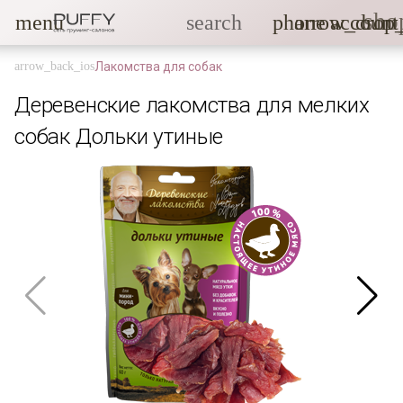
sho
menu
search
phone
arrow_drop
account
Лакомства для собак
Деревенские лакомства для мелких
собак Дольки утиные