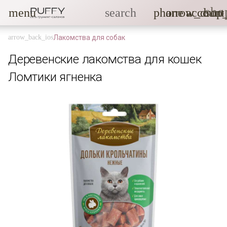
sho
menu
search
phone
arrow_drop
account
Лакомства для собак
Деревенские лакомства для кошек
Ломтики ягненка