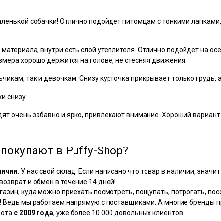
аленькой собачки! Отлично подойдет питомцам с тонкими лапками,
 материала, внутри есть слой утеплителя. Отлично подойдет на осе
мера хорошо держится на голове, не стесняя движения.
чикам, так и девочкам. Снизу курточка прикрывает только грудь, а
и снизу.
ят очень забавно и ярко, привлекают внимание. Хороший вариант 
покупают в Puffy-Shop?
личии.
У нас свой склад. Если написано что товар в наличии, значит 
озврат и обмен в течение 14 дней!
азин, куда можно приехать посмотреть, пощупать, потрогать, посо
!
Ведь мы работаем напрямую с поставщиками. А многие бренды пр
бота
с 2009 года
, уже более 10 000 довольных клиентов.