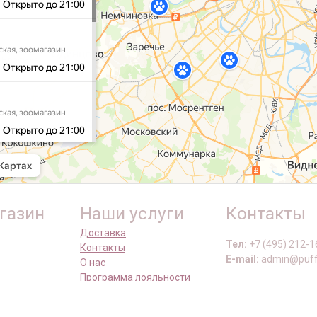
газин
Наши услуги
Контакты
Доставка
Тел:
+7 (495) 212-1
Контакты
E-mail:
admin@puff
О нас
Программа лояльности
Наши сал
Как снять мерки
Школа груминга
Москва, Нахимовски