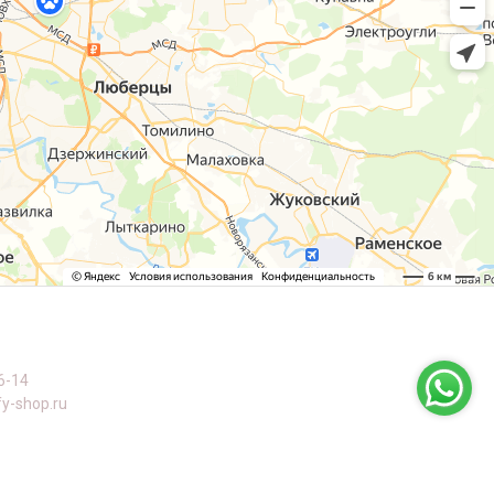
6-14
y-shop.ru
оны
й пр-т, дом 63, к. 1, Черемушки, м Профсоюзная