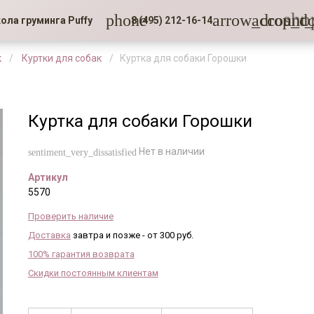
sho
phone
arrow_drop_d
account_
ола груминга Puffy
8 (495) 212-16-14
к
Куртки для собак
Куртка для собаки Горошки
Куртка для собаки Горошки
Нет в наличии
sentiment_very_dissatisfied
Артикул
5570
Проверить наличие
Доставка
завтра и позже - от 300 руб.
100% гарантия возврата
Скидки постоянным клиентам