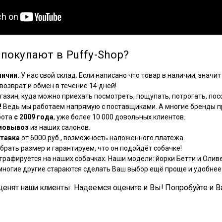
покупают в Puffy-Shop?
личии.
У нас свой склад. Если написано что товар в наличии, значит 
озврат и обмен в течение 14 дней!
азин, куда можно приехать посмотреть, пощупать, потрогать, посо
!
Ведь мы работаем напрямую с поставщиками. А многие бренды пр
бота
с 2009 года
, уже более 10 000 довольных клиентов.
мовывоз
из наших салонов.
тавка
от 6000 руб., возможность наложенного платежа.
рать размер и гарантируем, что он подойдёт собачке!
графируется на наших собачках. Наши модели: йорки Бетти и Оливе
многие другие стараются сделать Ваш выбор ещё проще и удобнее
, ценят наши клиенты. Надеемся оцените и Вы! Попробуйте и В