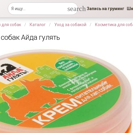
search
Запись на груминг
Шк
 для собак
Каталог
Уход за собакой
Косметика для соб
 собак Айда гулять