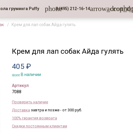
sho
phone
arrow_drop_d
account_
ола груминга Puffy
8 (495) 212-16-14
ак
Крем для лап собак Айда гулять
Крем для лап собак Айда гулять
405 ₽
В наличии
store
Артикул
7088
Проверить наличие
Доставка
завтра и позже - от 300 руб.
100% гарантия возврата
Скидки постоянным клиентам