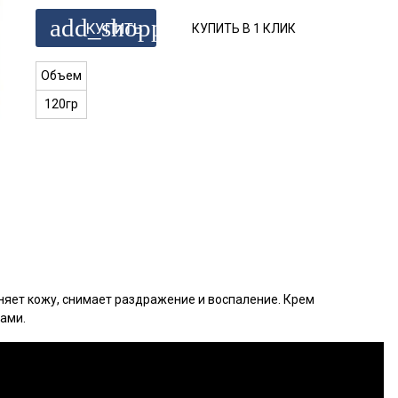
add_shopping_cart
КУПИТЬ
КУПИТЬ В 1 КЛИК
Объем
120гр
няет кожу, снимает раздражение и воспаление. Крем
ами.