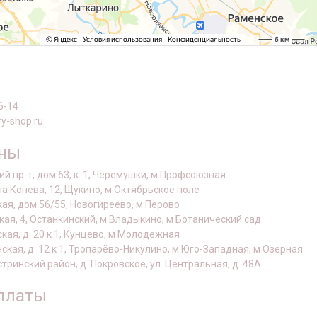
6-14
y-shop.ru
оны
й пр-т, дом 63, к. 1, Черемушки, м Профсоюзная
а Конева, 12, Щукино, м Октябрьское поле
кая, дом 56/55, Новогиреево, м Перово
кая, 4, Останкинский, м Владыкино, м Ботанический сад
ская, д. 20 к 1, Кунцево, м Молодежная
нская, д. 12 к 1, Тропарёво-Никулино, м Юго-Западная, м Озерная
стринский район, д. Покровское, ул. Центральная, д. 48А
платы