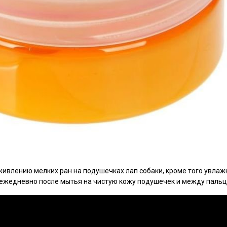
живлению мелких ран на подушечках лап собаки, кроме того увлаж
ежедневно после мытья на чистую кожу подушечек и между пальц