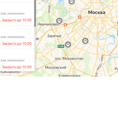
газин
Наши услуги
Контакты
Доставка
Тел:
+7 (495) 212-1
Контакты
E-mail:
admin@puff
О нас