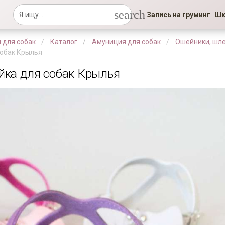
search
Запись на груминг
Шк
 для собак
Каталог
Амуниция для собак
Ошейники, шле
собак Крылья
ка для собак Крылья