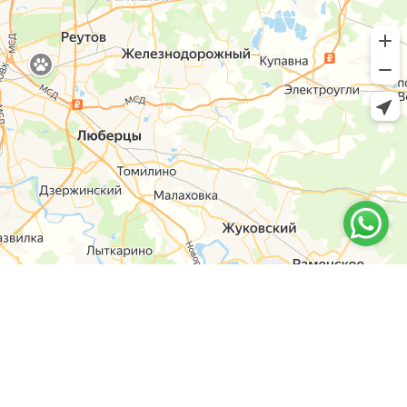
6-14
y-shop.ru