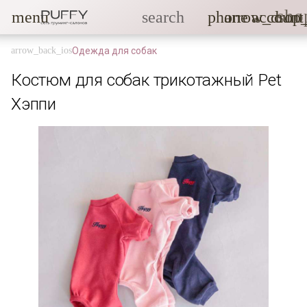
sho
menu
search
phone
arrow_drop
account
Одежда для собак
Костюм для собак трикотажный Pet
Хэппи