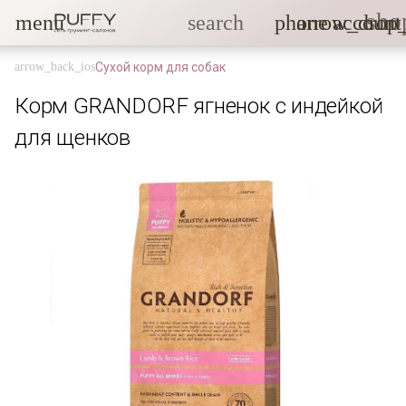
sho
menu
search
phone
arrow_drop
account
Сухой корм для собак
Корм GRANDORF ягненок с индейкой
для щенков