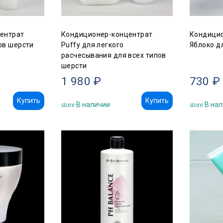
ентрат
Кондиционер-концентрат
Кондицио
пов шерсти
Puffy для легкого
Яблоко д
расчесывания для всех типов
шерсти
1 980 ₽
730 ₽
Купить
Купить
В наличии
В нал
store
store