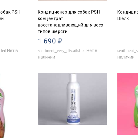
собак PSH
Кондиционер для собак PSH
Кондицио
ий
концентрат
Шелк
восстанавливающий для всех
типов шерсти
1 690 ₽
Нет в
Нет в
fied
sentiment_very_dissatisfied
sentiment_v
наличии
наличии