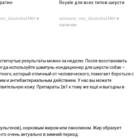
ератин
Royale для всех типов шерсти
Нет в
Нет в
ery_dissatisfied
sentiment_very_dissatisfied
наличии
остигнутые результаты можно за неделю. После восстановить
сегда используйте шампунь-кондиционер для шерсти собак –
ного, который отличный от человеческого, помогает бороться с
ким и антибактериальным действием. У нас вы можете
вительную кожу. Препараты 2в1 к тому же ещё и выгодны в
ульгенов), норковым жиром или ланолином. Жир образует
что очень актуально в зимний период.