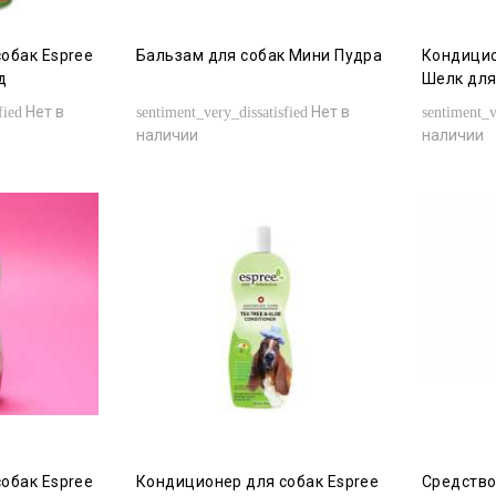
обак Espree
Бальзам для собак Мини Пудра
Кондицио
д
Шелк для
Нет в
Нет в
fied
sentiment_very_dissatisfied
sentiment_v
наличии
наличии
обак Espree
Кондиционер для собак Espree
Средство