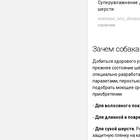
Суперувлажнение 
шерсти
sentiment_very_dissatis
наличии
Зачем собака
Добиться здорового у
прежнее состояние шё
специально разработа
паразитами, перхотью
подобрать моющее сре
приобретении.
-
Для волосяного пок
-
Для длинной и повр
-
Для сухой шерсти.
Ре
защитную плёнку на ка