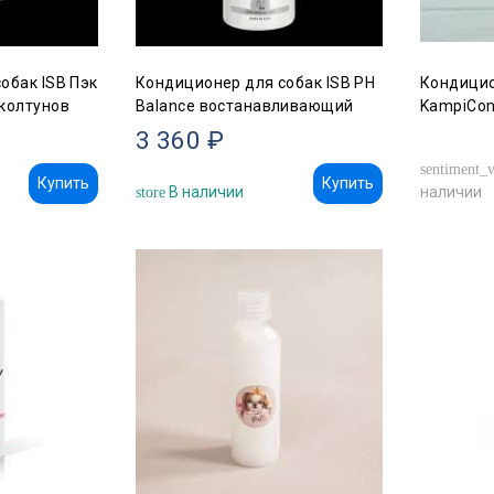
обак ISB Пэк
Кондиционер для собак ISB PH
Кондицио
колтунов
Balance востанавливающий
KampiCo
3 360 ₽
sentiment_v
Купить
Купить
В наличии
наличии
store