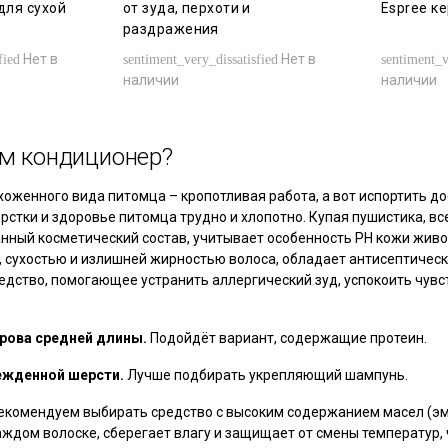
для сухой
от зуда, перхоти и
Espree к
раздражения
Нет в
Нет в
fied
sentiment_very_dissatisfied
sentiment_v
наличии
наличии
м кондиционер?
хоженного вида питомца – кропотливая работа, а вот испортить д
рстки и здоровье питомца трудно и хлопотно. Купая пушистика, в
нный косметический состав, учитывает особенность РН кожи живот
, сухостью и излишней жирностью волоса, обладает антисептичес
дство, помогающее устранить аллергический зуд, успокоить чувст
рова средней длины.
Подойдёт вариант, содержащие протеин.
ежденной шерсти.
Лучше подбирать укрепляющий шампунь.
комендуем выбирать средство с высоким содержанием масел (эм
ждом волоске, сберегает влагу и защищает от смены температур, 