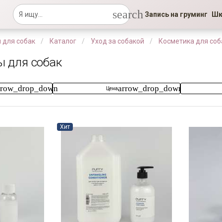
search
Запись на груминг
Шк
 для собак
Каталог
Уход за собакой
Косметика для соб
 для собак
rrow_drop_down
arrow_drop_down
Цена
Хит