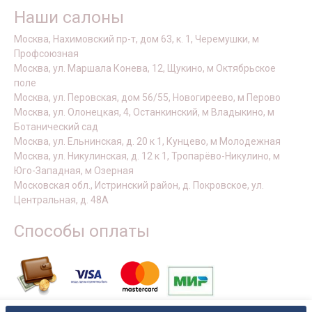
Наши салоны
Москва, Нахимовский пр-т, дом 63, к. 1, Черемушки, м
Профсоюзная
Москва, ул. Маршала Конева, 12, Щукино, м Октябрьское
поле
Москва, ул. Перовская, дом 56/55, Новогиреево, м Перово
Москва, ул. Олонецкая, 4, Останкинский, м Владыкино, м
Ботанический сад
Москва, ул. Ельнинская, д. 20 к 1, Кунцево, м Молодежная
Москва, ул. Никулинская, д. 12 к 1, Тропарёво-Никулино, м
Юго-Западная, м Озерная
Московская обл., Истринский район, д. Покровское, ул.
Центральная, д. 48А
Способы оплаты