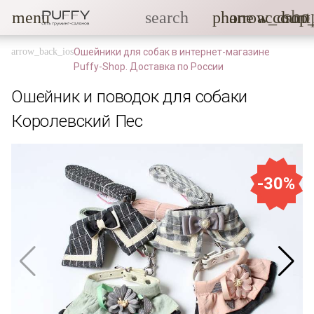
sho
menu
search
phone
arrow_drop
account
Ошейники для собак в интернет-магазине
Puffy-Shop. Доставка по России
Ошейник и поводок для собаки
Королевский Пес
-30%