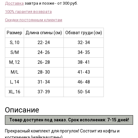
Доставка
завтра и позже - от 300 руб.
100% гарантия возврата
Скидки постоянным клиентам
Размер
Длина спины (см)
Обхват груди (см)
S, 10
22- 24
32- 34
S/M
24- 26
34- 35
M, 12
26- 28
38- 41
M/L
28- 30
41- 43
L, 14
31- 34
46- 48
XL, 16
37- 39
50- 54
Описание
Товар доступен под заказ. Срок исполнения: 7-15 дней!
Прекрасный комплект для прогулок! Состоит из кофты и
костюмчика (майка+штаны).