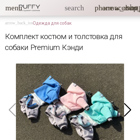
sho
menu
search
phone
arrow_drop
account
Одежда для собак
Комплект костюм и толстовка для
собаки Premium Кэнди