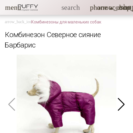
sho
menu
search
phone
arrow_drop
account
Комбинезоны для маленьких собак
Комбинезон Северное сияние
Барбарис