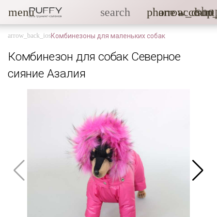
sho
menu
search
phone
arrow_drop
account
Комбинезоны для маленьких собак
Комбинезон для собак Северное
сияние Азалия