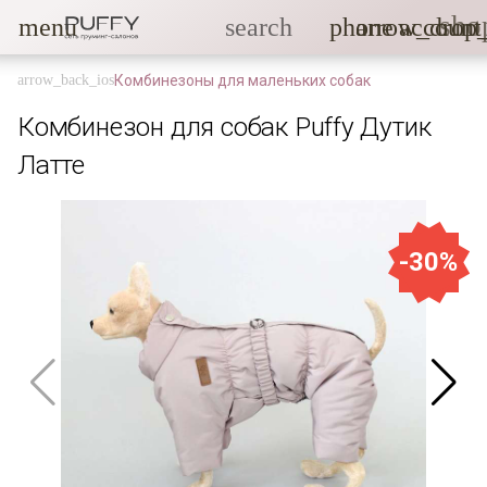
sho
menu
search
phone
arrow_drop
account
Комбинезоны для маленьких собак
Комбинезон для собак Puffy Дутик
Латте
-30%