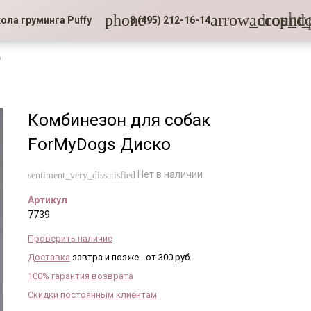
sho
phone
arrow_drop_d
account_
ола груминга Puffy
8 (495) 212-16-14
о
Комбинезон для собак
ForMyDogs Диско
Нет в наличии
sentiment_very_dissatisfied
Артикул
7739
Проверить наличие
Доставка
завтра и позже - от 300 руб.
100% гарантия возврата
Скидки постоянным клиентам