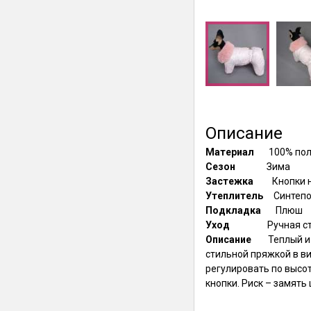
Описание
Материал
100% по
Сезон
Зима
Застежка
Кнопки 
Утеплитель
Синтеп
Подкладка
Плюш
Уход
Ручная ст
Описание
Теплый и
стильной пряжкой в в
регулировать по высот
кнопки. Риск – замят