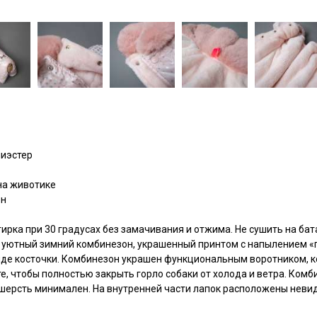
лиэстер
на животике
он
ирка при 30 градусах без замачивания и отжима. Не сушить на бат
 уютный зимний комбинезон, украшенный принтом с напылением «п
иде косточки. Комбинезон украшен функциональным воротником, к
е, чтобы полностью закрыть горло собаки от холода и ветра. Комб
ь шерсть минимален. На внутренней части лапок расположены неви