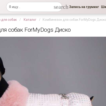
search
Запись на груминг
Шк
 для собак
Каталог
Комбинезон для собак ForMyDogs Диск
ля собак ForMyDogs Диско