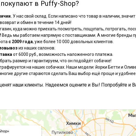
покупают в Puffy-Shop?
личии.
У нас свой склад. Если написано что товар в наличии, значит 
озврат и обмен в течение 14 дней!
азин, куда можно приехать посмотреть, пощупать, потрогать, посо
!
Ведь мы работаем напрямую с поставщиками. А многие бренды пр
бота
с 2009 года
, уже более 10 000 довольных клиентов.
мовывоз
из наших салонов.
тавка
от 6000 руб., возможность наложенного платежа.
рать размер и гарантируем, что он подойдёт собачке!
графируется на наших собачках. Наши модели: йорки Бетти и Оливе
многие другие стараются сделать Ваш выбор ещё проще и удобнее
, ценят наши клиенты. Надеемся оцените и Вы! Попробуйте и В