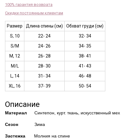
100% гарантия возврата
Скидки постоянным клиентам
Размер
Длина спины (см)
Обхват груди (см)
S, 10
22- 24
32- 34
S/M
24- 26
34- 35
M, 12
26- 28
38- 41
M/L
28- 30
41- 43
L, 14
31- 34
46- 48
XL, 16
37- 39
50- 54
Описание
Материал
Синтепон, курт. ткань, искусственный мех
Сезон
Зима
Застежка
Молния на спине