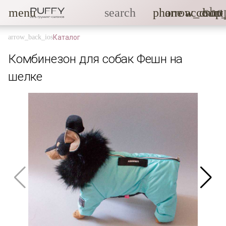
sho
menu
search
phone
arrow_drop
account
Каталог
Комбинезон для собак Фешн на
шелке