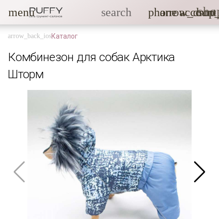
sho
menu
search
phone
arrow_drop
account
Каталог
Комбинезон для собак Арктика
Шторм