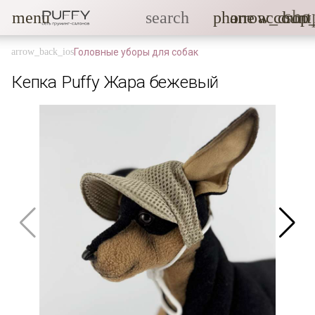
sho
menu
search
phone
arrow_drop
account
Головные уборы для собак
Кепка Puffy Жара бежевый