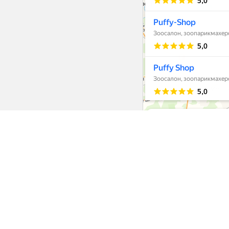
Интернет-ма
Еда
Одежда
Обувь
Головные уборы
Амуниция
Переноски