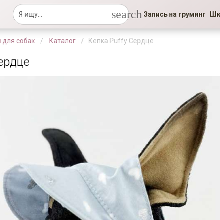
search
Запись на груминг
Шк
 для собак
Каталог
Кепка Puffy Сердце
Сердце