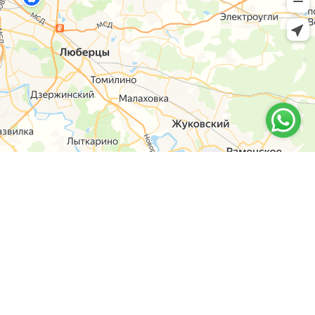
6-14
y-shop.ru
оны
й пр-т, дом 63, к. 1, Черемушки, м Профсоюзная