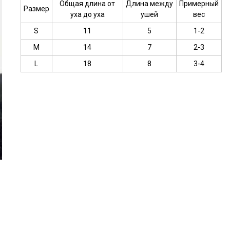
Общая длина от
Длина между
Примерный
Размер
уха до уха
ушей
вес
S
11
5
1-2
M
14
7
2-3
L
18
8
3-4