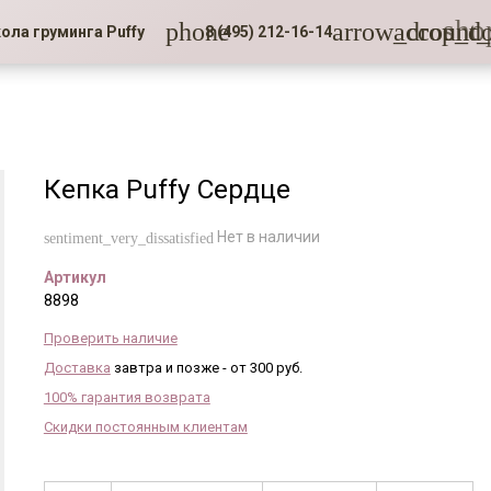
sho
phone
arrow_drop_d
account_
ола груминга Puffy
8 (495) 212-16-14
Кепка Puffy Сердце
Нет в наличии
sentiment_very_dissatisfied
Артикул
8898
Проверить наличие
Доставка
завтра и позже - от 300 руб.
100% гарантия возврата
Скидки постоянным клиентам