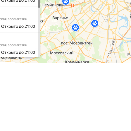
газин
Наши услуги
Контакты
Доставка
Тел:
+7 (495) 212-1
Контакты
E-mail:
admin@puff
О нас
Программа лояльности
Наши сал
Как снять мерки
Школа груминга
Москва, Нахимовски