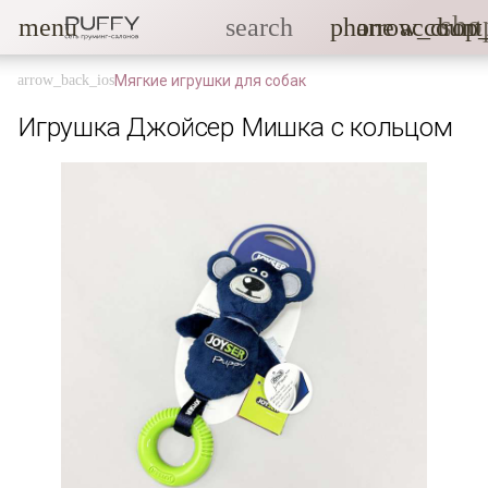
sho
menu
search
phone
arrow_drop
account
Мягкие игрушки для собак
Игрушка Джойсер Мишка с кольцом