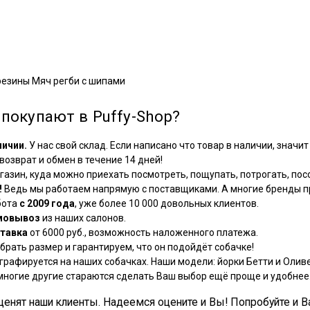
 резины Мяч регби с шипами
покупают в Puffy-Shop?
личии.
У нас свой склад. Если написано что товар в наличии, значит 
озврат и обмен в течение 14 дней!
азин, куда можно приехать посмотреть, пощупать, потрогать, посо
!
Ведь мы работаем напрямую с поставщиками. А многие бренды пр
бота
с 2009 года
, уже более 10 000 довольных клиентов.
мовывоз
из наших салонов.
тавка
от 6000 руб., возможность наложенного платежа.
рать размер и гарантируем, что он подойдёт собачке!
графируется на наших собачках. Наши модели: йорки Бетти и Оливе
многие другие стараются сделать Ваш выбор ещё проще и удобнее
, ценят наши клиенты. Надеемся оцените и Вы! Попробуйте и В