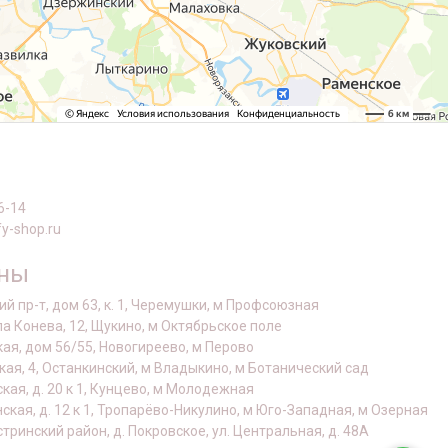
6-14
y-shop.ru
оны
й пр-т, дом 63, к. 1, Черемушки, м Профсоюзная
а Конева, 12, Щукино, м Октябрьское поле
кая, дом 56/55, Новогиреево, м Перово
кая, 4, Останкинский, м Владыкино, м Ботанический сад
ская, д. 20 к 1, Кунцево, м Молодежная
нская, д. 12 к 1, Тропарёво-Никулино, м Юго-Западная, м Озерная
стринский район, д. Покровское, ул. Центральная, д. 48А