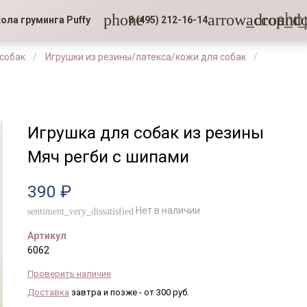
sho
phone
arrow_drop_d
account_
ола груминга Puffy
8 (495) 212-16-14
 собак
Игрушки из резины/латекса/кожи для собак
Игрушка для собак из резины
Мяч регби с шипами
390 ₽
Нет в наличии
sentiment_very_dissatisfied
Артикул
6062
Проверить наличие
Доставка
завтра и позже - от 300 руб.