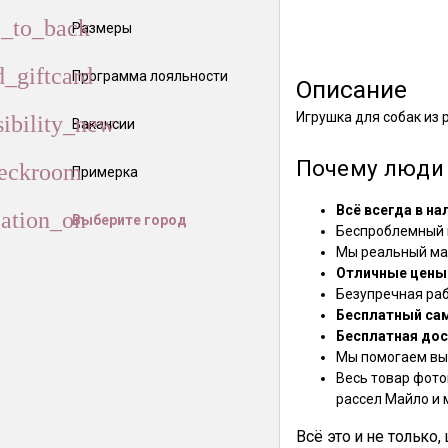
Размеры
Программа лояльности
Описание
Игрушка для собак из
Вакансии
Почему люди 
Примерка
Всё всегда в на
Выберите город
Беспроблемный в
Мы реальный маг
Отличные цены
Безупречная ра
Бесплатный са
Бесплатная дос
Мы помогаем выб
Весь товар фото
рассел Майло и 
Всё это и не только